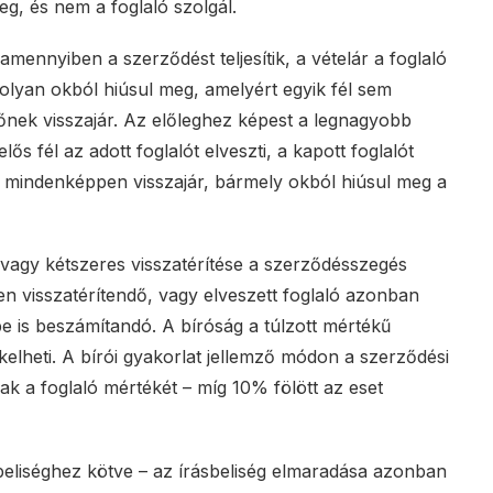
leg, és nem a foglaló szolgál.
amennyiben a szerződést teljesítik, a vételár a foglaló
olyan okból hiúsul meg, amelyért egyik fél sem
evőnek visszajár. Az előleghez képest a legnagyobb
ős fél az adott foglalót elveszti, a kapott foglalót
eg mindenképpen visszajár, bármely okból hiúsul meg a
 vagy kétszeres visszatérítése a szerződésszegés
n visszatérítendő, vagy elveszett foglaló azonban
 is beszámítandó. A bíróság a túlzott mértékű
kelheti. A bírói gyakorlat jellemző módon a szerződési
nak a foglaló mértékét – míg 10% fölött az eset
sbeliséghez kötve – az írásbeliség elmaradása azonban