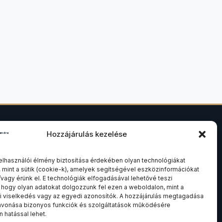
Hozzájárulás kezelése
SZAKTERÜLETEK
elhasználói élmény biztosítása érdekében olyan technológiákat
.
Ingatlanjog
 mint a sütik (cookie-k), amelyek segítségével eszközinformációkat
Társasági és cégjog
/vagy érünk el. E technológiák elfogadásával lehetővé teszi
 hogy olyan adatokat dolgozzunk fel ezen a weboldalon, mint a
Felszámolási és csődeljárás
 viselkedés vagy az egyedi azonosítók. A hozzájárulás megtagadása
avonása bizonyos funkciók és szolgáltatások működésére
Összes szakterület
 hatással lehet.