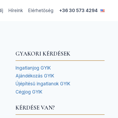
íj
Híreink
Elérhetőség
+36 30 573 4294
st
GYAKORI KÉRDÉSEK
Ingatlanjog GYIK
Ajándékozás GYIK
Újépítésű ingatlanok GYIK
Cégjog GYIK
KÉRDÉSE VAN?