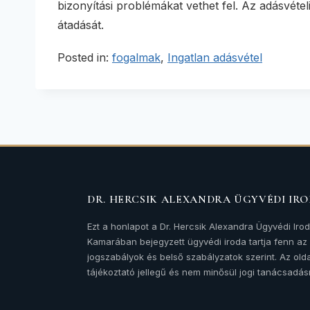
bizonyítási problémákat vethet fel. Az adásvéte
átadását.
Posted in:
fogalmak
,
Ingatlan adásvétel
DR. HERCSIK ALEXANDRA ÜGYVÉDI IR
Ezt a honlapot a Dr. Hercsik Alexandra Ügyvédi Iro
Kamarában bejegyzett ügyvédi iroda tartja fenn a
jogszabályok és belső szabályzatok szerint. Az olda
tájékoztató jellegű és nem minősül jogi tanácsadás