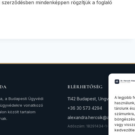
li szerződésben mindenképpen rögzítjük a foglaló
ODA
ELÉRHETŐSÉG
A legjobb f
da, a Budapesti Ügyvédi
1142 Budapest, Ungvár utca 64-66
használunk,
z ügyvédekre vonatkozó
+36 30 573 4294
tárolunk és
lon közölt tartalom
számunkra,
alexandra.hercsik@avocat.hu
nak.
böngészési
vagy vissz
Adószám: 18291434-1-42
kedvezőtlen