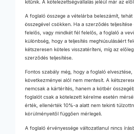
kitűnik. A kötelezettségvállalás jeléül már az elő
A foglaló összege a vételárba beleszámít, tehát 
összegével csökken. Ha a szerződés teljesítése 
felelős, vagy mindkét fél felelős, a foglaló a v
különbség, hogy a teljesítés meghiúsulásáért felel
kétszeresen köteles visszatéríteni, míg az elől
szerződés teljesítése.
Fontos szabály még, hogy a foglaló elvesztése,
következményei alól nem mentesít. A kétszerese
nemcsak a kártérítés, hanem a kötbér összegébe
foglalót csak a kötelezett kérelme esetén mérsé
érték, ellenérték 10%-a alatt nem tekinti túlzott
körülményeitől függően mérlegeli.
A foglaló érvényessége változatlanul nincs írá