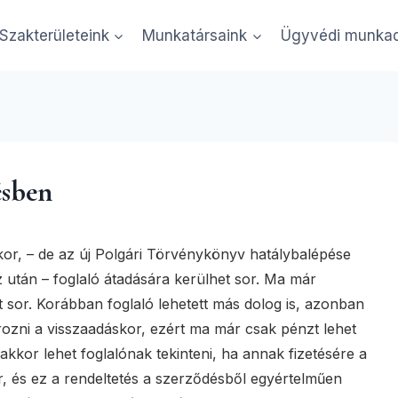
Szakterületeink
Munkatársaink
Ügyvédi munkad
ik Alexandra Ügyvédi Iroda Budape
ésben
or, – de az új Polgári Törvénykönyv hatálybalépése
után – foglaló átadására kerülhet sor. Ma már
 sor. Korábban foglaló lehetett más dolog is, azonban
ozni a visszaadáskor, ezért ma már csak pénzt lehet
 akkor lehet foglalónak tekinteni, ha annak fizetésére a
r, és ez a rendeltetés a szerződésből egyértelműen