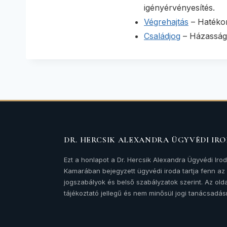
igényérvényesítés.
Végrehajtás
– Hatékon
Családjog
– Házassági
DR. HERCSIK ALEXANDRA ÜGYVÉDI IR
Ezt a honlapot a Dr. Hercsik Alexandra Ügyvédi Iro
Kamarában bejegyzett ügyvédi iroda tartja fenn a
jogszabályok és belső szabályzatok szerint. Az olda
tájékoztató jellegű és nem minősül jogi tanácsadás