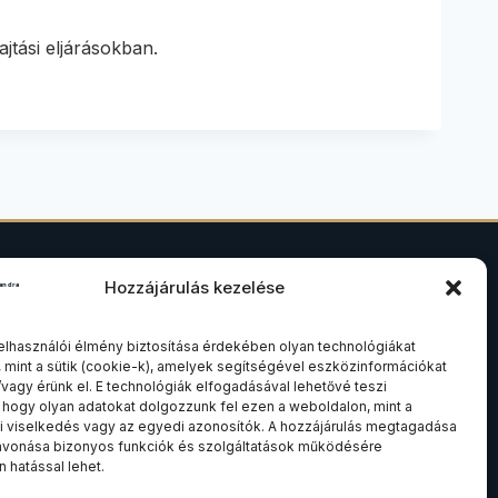
tási eljárásokban.
Hozzájárulás kezelése
SZAKTERÜLETEK
elhasználói élmény biztosítása érdekében olyan technológiákat
.
Ingatlanjog
 mint a sütik (cookie-k), amelyek segítségével eszközinformációkat
Társasági és cégjog
/vagy érünk el. E technológiák elfogadásával lehetővé teszi
 hogy olyan adatokat dolgozzunk fel ezen a weboldalon, mint a
Felszámolási és csődeljárás
 viselkedés vagy az egyedi azonosítók. A hozzájárulás megtagadása
avonása bizonyos funkciók és szolgáltatások működésére
Összes szakterület
 hatással lehet.
Kapcsolat