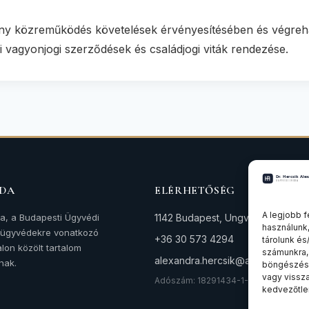
y közreműködés követelések érvényesítésében és végrehaj
 vagyonjogi szerződések és családjogi viták rendezése.
ODA
ELÉRHETŐSÉG
A legjobb f
da, a Budapesti Ügyvédi
1142 Budapest, Ungvár utca 64-66
használunk,
z ügyvédekre vonatkozó
+36 30 573 4294
tárolunk és
lon közölt tartalom
számunkra,
alexandra.hercsik@avocat.hu
nak.
böngészési
vagy vissz
Adószám: 18291434-1-42
kedvezőtlen