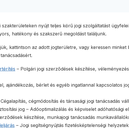
szakterületeken nyújt teljes körű jogi szolgáltatást ügyfele
yors, hatékony és szakszerű megoldást találjunk.
ük, kattintson az adott jogterületre, vagy keressen minket
 tanácsadásért.
térítés
– Polgári jogi szerződések készítése, véleményezése
l, ajándékozás, bérlet és egyéb ingatlannal kapcsolatos jog
Cégalapítás, cégmódosítás és társasági jogi tanácsadás vál
tosítási jog – Adóoptimalizálás és képviselet adóhatósági e
rződések készítése, munkajogi tanácsadás munkavállalók
eljárás
– Jogi segítségnyújtás fizetésképtelenségi helyzetek