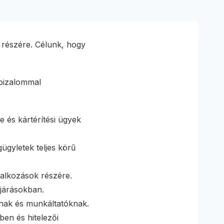
i részére. Célunk, hogy
 bizalommal
 és kártérítési ügyek
ügyletek teljes körű
lalkozások részére.
ljárásokban.
nak és munkáltatóknak.
ben és hitelezői