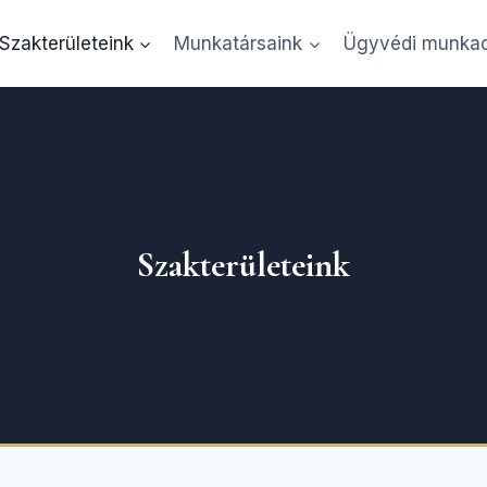
Szakterületeink
Munkatársaink
Ügyvédi munkad
ik Alexandra Ügyvédi Iroda Budape
Szakterületeink