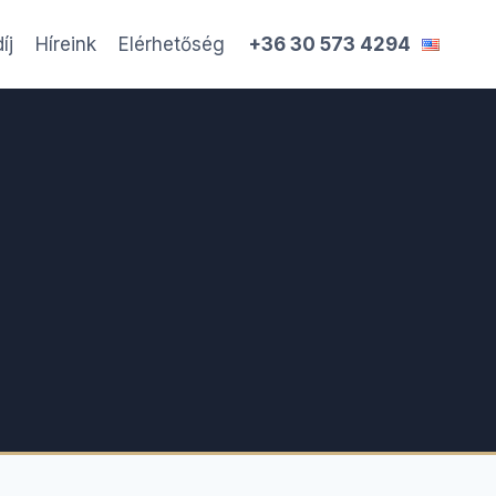
íj
Híreink
Elérhetőség
+36 30 573 4294
st