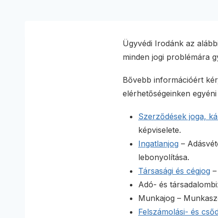
Ügyvédi Irodánk az alábbi 
minden jogi problémára g
Bővebb információért kérj
elérhetőségeinken egyéni
Szerződések joga, kár
képviselete.
Ingatlanjog
– Adásvéte
lebonyolítása.
Társasági és cégjog
– 
Adó- és társadalombiz
Munkajog – Munkasze
Felszámolási- és csőd