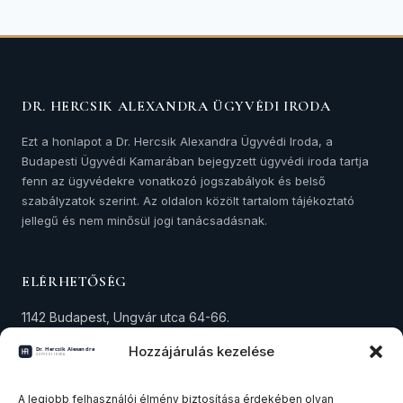
DR. HERCSIK ALEXANDRA ÜGYVÉDI IRODA
Ezt a honlapot a Dr. Hercsik Alexandra Ügyvédi Iroda, a
Budapesti Ügyvédi Kamarában bejegyzett ügyvédi iroda tartja
fenn az ügyvédekre vonatkozó jogszabályok és belső
szabályzatok szerint. Az oldalon közölt tartalom tájékoztató
jellegű és nem minősül jogi tanácsadásnak.
ELÉRHETŐSÉG
1142 Budapest, Ungvár utca 64-66.
+36 30 573 4294
Hozzájárulás kezelése
alexandra.hercsik@avocat.hu
A legjobb felhasználói élmény biztosítása érdekében olyan
Adószám: 18291434-1-42