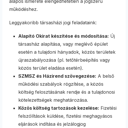
alapos ismerete elengedhetetlen a jogszerű
működéshez.
Leggyakoribb társasházi jogi feladataink:
Alapító Okirat készítése és módosítása:
Új
társasház alapítása, vagy meglévő épület
esetén a tulajdoni hányadok, közös területek
újraszabályozása (pl. tetőtérbeépítés vagy
közös terület eladása esetén).
SZMSZ és Házirend szövegezése:
A belső
működési szabályok rögzítése, a közös
költség felosztásának rendje és a tulajdonosi
kötelezettségek meghatározása.
Közös költség tartozások kezelése:
Fizetési
felszólítások küldése, fizetési meghagyásos
eljárások indítása és jelzálogjog