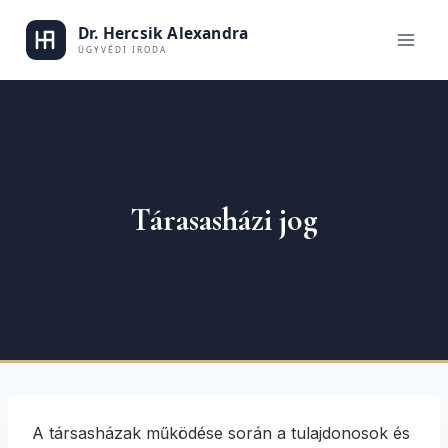
Skip
to
Dr. Hercsik
content
Tárasasházi jog
A társasházak működése során a tulajdonosok és