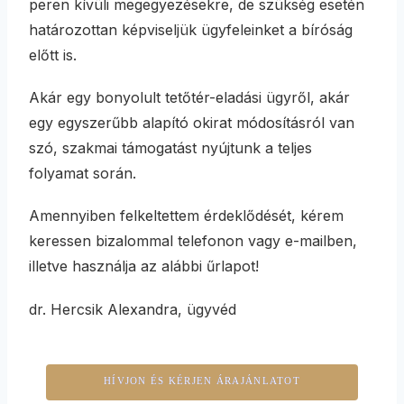
peren kívüli megegyezésekre, de szükség esetén
határozottan képviseljük ügyfeleinket a bíróság
előtt is.
Akár egy bonyolult tetőtér-eladási ügyről, akár
egy egyszerűbb alapító okirat módosításról van
szó, szakmai támogatást nyújtunk a teljes
folyamat során.
Amennyiben felkeltettem érdeklődését, kérem
keressen bizalommal telefonon vagy e-mailben,
illetve használja az alábbi űrlapot!
dr. Hercsik Alexandra, ügyvéd
HÍVJON ÉS KÉRJEN ÁRAJÁNLATOT