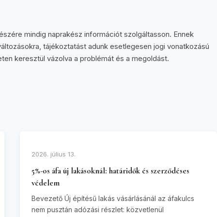
részére mindig naprakész információt szolgáltasson. Ennek
változásokra, tájékoztatást adunk esetlegesen jogi vonatkozású
seten keresztül vázolva a problémát és a megoldást.
2026. július 13.
5%-os áfa új lakásoknál: határidők és szerződéses
védelem
Bevezető Új építésű lakás vásárlásánál az áfakulcs
nem pusztán adózási részlet: közvetlenül