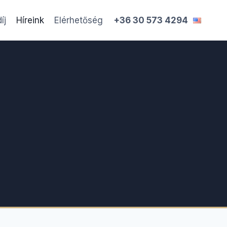
íj
Híreink
Elérhetőség
+36 30 573 4294
st