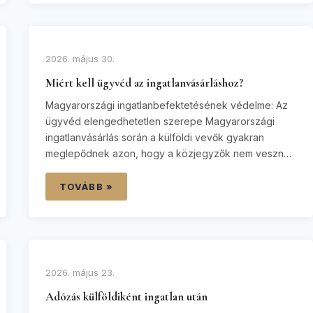
súlyos bírságokkal vagy a tevékenységük betiltásával
szembesülhetnek. A kormányzati szigorítások, a
kerületi önkormányzatok korlátozásai…
2026. május 30.
Miért kell ügyvéd az ingatlanvásárláshoz?
Magyarországi ingatlanbefektetésének védelme: Az
ügyvéd elengedhetetlen szerepe Magyarországi
ingatlanvásárlás során a külföldi vevők gyakran
meglepődnek azon, hogy a közjegyzők nem vesznek
részt közvetlenül a tulajdonjog átruházásában úgy,
mint néhány más európai jogrendszerben. A magyar
TOVÁBB »
jog szigorú szabályokat állapít meg: minden ingatlan
adásvételi szerződést bejegyzett magyar ügyvédnek
kell megszövegeznie és ellenjegyeznie ahhoz, hogy
az jogilag érvényes…
2026. május 23.
Adózás külföldiként ingatlan után