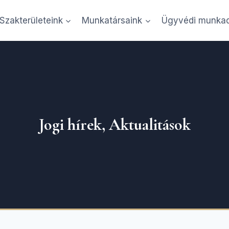
Szakterületeink
Munkatársaink
Ügyvédi munkad
ik Alexandra Ügyvédi Iroda Budape
Jogi hírek, Aktualitások