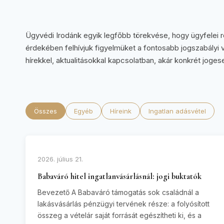
Ügyvédi Irodánk egyik legfőbb törekvése, hogy ügyfelei 
érdekében felhívjuk figyelmüket a fontosabb jogszabályi 
hírekkel, aktualitásokkal kapcsolatban, akár konkrét joge
Összes
Egyéb
Híreink
Ingatlan adásvétel
2026. július 21.
Babaváró hitel ingatlanvásárlásnál: jogi buktatók
Bevezető A Babaváró támogatás sok családnál a
lakásvásárlás pénzügyi tervének része: a folyósított
összeg a vételár saját forrását egészítheti ki, és a