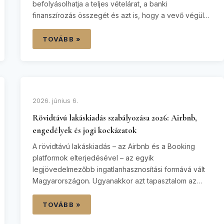
befolyásolhatja a teljes vételárat, a banki
finanszírozás összegét és azt is, hogy a vevő végül
teljesíteni tudja-e a szerződésben vállalt fizetési
kötelezettségeit. A kedvezményes, 5%-os áfa
TOVÁBB »
szabálya sok esetben alkalmazható, de nem minden
új lakásra és nem minden teljesítési időpontra
automatikusan. Különösen fontos…
2026. június 6.
Rövidtávú lakáskiadás szabályozása 2026: Airbnb,
engedélyek és jogi kockázatok
A rövidtávú lakáskiadás – az Airbnb és a Booking
platformok elterjedésével – az egyik
legjövedelmezőbb ingatlanhasznosítási formává vált
Magyarországon. Ugyanakkor azt tapasztalom az
irodámban, hogy 2026-ra a jogszabályi környezet
olyan mértékben szigorodott, hogy megfelelő jogi
TOVÁBB »
felkészülés nélkül a tulajdonosok szinte azonnal