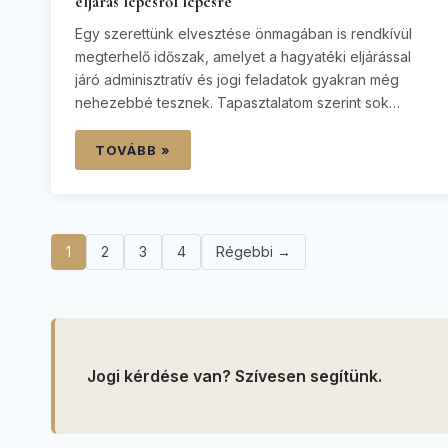
eljárás lépésről lépésre
Egy szerettünk elvesztése önmagában is rendkívül
megterhelő időszak, amelyet a hagyatéki eljárással
járó adminisztratív és jogi feladatok gyakran még
nehezebbé tesznek. Tapasztalatom szerint sok
örökös tanácstalanul áll a hivatalos levelek előtt, nem
ismeri a határidőket, és aggódik a fizetendő öröklési
TOVÁBB »
illeték mértéke miatt. Ügyvédként célom, hogy ebben
a nehéz helyzetben levegyem a válláról a jogi…
1
2
3
4
Régebbi →
Jogi kérdése van? Szívesen segítünk.