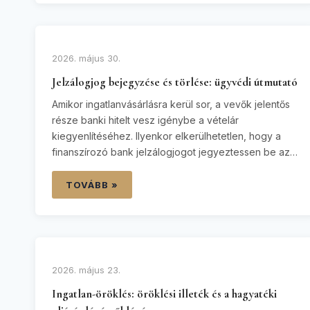
hogy lakó- vagy kereskedelmi ingatlant
szerezhessenek meg saját nevükre. E közigazgatási
eljárás…
2026. május 30.
Jelzálogjog bejegyzése és törlése: ügyvédi útmutató
Amikor ingatlanvásárlásra kerül sor, a vevők jelentős
része banki hitelt vesz igénybe a vételár
kiegyenlítéséhez. Ilyenkor elkerülhetetlen, hogy a
finanszírozó bank jelzálogjogot jegyeztessen be az
ingatlanra biztosítékként. Ugyanígy, amikor a hitelt
sikeresen visszafizetjük, kiemelt figyelmet kell
TOVÁBB »
fordítani arra, hogy ez a teher valóban és
véglegesen lekerüljön a tulajdoni lapról.
Tapasztalatom szerint a jelzálogjog bejegyzése és…
2026. május 23.
Ingatlan-öröklés: öröklési illeték és a hagyatéki