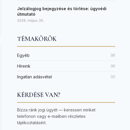
Jelzálogjog bejegyzése és törlése: ügyvédi
útmutató
2026. május 30.
TÉMAKÖRÖK
Egyéb
(8)
Híreink
(8)
Ingatlan adásvétel
(5)
KÉRDÉSE VAN?
Bízza ránk jogi ügyét — keressen minket
telefonon vagy e-mailben részletes
tájékoztatásért.