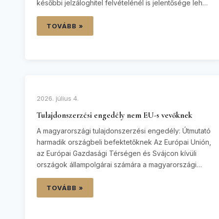
későbbi jelzáloghitel felvételénél is jelentősége lehet.
Az ingatlan-adásvétel jogi biztonsága azonban nem
attól függ, hogy a vevő milyen hitelből fizet, hanem
TOVÁBB »
attól, hogy az adásvételi szerződés pontosan
rendezi-e a fizetési forrásokat, a banki…
2026. július 4.
Tulajdonszerzési engedély nem EU-s vevőknek
A magyarországi tulajdonszerzési engedély: Útmutató
harmadik országbeli befektetőknek Az Európai Unión,
az Európai Gazdasági Térségen és Svájcon kívüli
országok állampolgárai számára a magyarországi
ingatlanvásárlás egy kötelező közigazgatási lépéssel
jár. A magyar jogszabályok értelmében a harmadik
TOVÁBB »
országbeli állampolgároknak hivatalos
tulajdonszerzési engedélyt kell beszerezniük ahhoz,