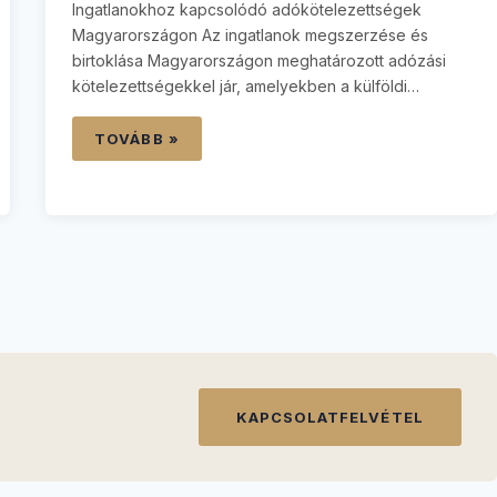
Ingatlanokhoz kapcsolódó adókötelezettségek
Magyarországon Az ingatlanok megszerzése és
birtoklása Magyarországon meghatározott adózási
kötelezettségekkel jár, amelyekben a külföldi
befektetőknek pontosan el kell igazodniuk. A kezdeti
vagyonszerzési illetéktől kezdve az éves helyi
TOVÁBB »
adókon át a bérbeadásból származó bevételekig
vagy az értékesítésből származó nyereségig, a
magyar adórendszer ismerete elengedhetetlen a
hozamok maximalizálásához és a jogszabályi
megfelelés biztosításához. Megfelelő…
KAPCSOLATFELVÉTEL