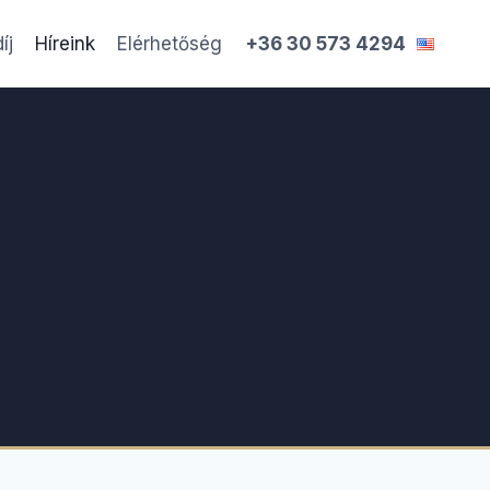
íj
Híreink
Elérhetőség
+36 30 573 4294
st