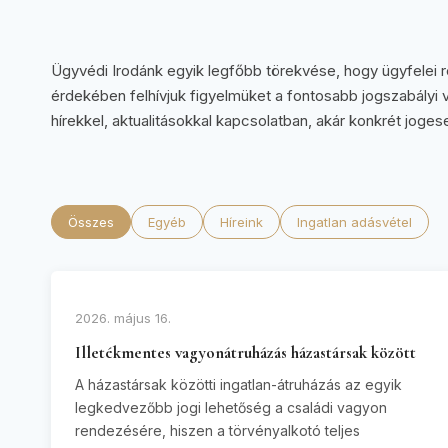
Ügyvédi Irodánk egyik legfőbb törekvése, hogy ügyfelei 
érdekében felhívjuk figyelmüket a fontosabb jogszabályi 
hírekkel, aktualitásokkal kapcsolatban, akár konkrét joge
Összes
Egyéb
Híreink
Ingatlan adásvétel
2026. május 16.
Illetékmentes vagyonátruházás házastársak között
A házastársak közötti ingatlan-átruházás az egyik
legkedvezőbb jogi lehetőség a családi vagyon
rendezésére, hiszen a törvényalkotó teljes