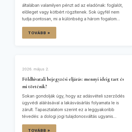
általában valamilyen pénzt ad az eladónak: foglalót,
előleget vagy kötbért rögzítenek. Sok ügyfél nem
tudja pontosan, mi a különbség a három fogalom
között – és ez komoly anyagi kockázattal járhat. Az
alábbiakban részletesen bemutatom a foglaló, az
TOVÁBB »
előleg és a kötbér jogi természetét, a
szerződésbontás következményeit, és azt,…
2026. május 2.
Földhivatali bejegyzési eljárás: mennyi ideig tart és
mi történik?
Sokan gondolják úgy, hogy az adásvételi szerződés
ügyvédi aláírásával a lakásvásárlás folyamata le is
zárult. Tapasztalatom szerint ez a leggyakoribb
tévedés: a dologi jogi tulajdonosváltás ugyanis
kizárólag a Földhivatalnál történő sikeres
bejegyzéssel megy végbe. Amíg a tulajdonjoga nincs
TOVÁBB »