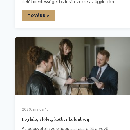
illetékmentességet biztosít ezekre az ügyletekre.
Gyakran tapasztalom azonban az irodámban, hogy a
párok nincsenek tisztában azzal: ez a kedvezmény
TOVÁBB »
nem jár automatikusan minden együttélő párnak, és a
szigorú alaki feltételek elmulasztása komoly
illetékfizetési kötelezettséget vonhat maga után.
Ügyvédként…
2026. május 15.
Foglaló, előleg, kötbér különbség
Az adásvételi szerződés aláírása előtt a vevő