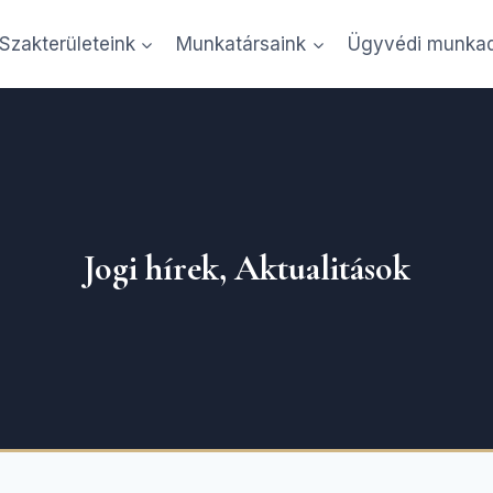
Szakterületeink
Munkatársaink
Ügyvédi munkad
ik Alexandra Ügyvédi Iroda Budape
Jogi hírek, Aktualitások