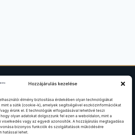
Hozzájárulás kezelése
SZAKTERÜLETEK
elhasználói élmény biztosítása érdekében olyan technológiákat
.
Ingatlanjog
 mint a sütik (cookie-k), amelyek segítségével eszközinformációkat
Társasági és cégjog
/vagy érünk el. E technológiák elfogadásával lehetővé teszi
 hogy olyan adatokat dolgozzunk fel ezen a weboldalon, mint a
Felszámolási és csődeljárás
 viselkedés vagy az egyedi azonosítók. A hozzájárulás megtagadása
avonása bizonyos funkciók és szolgáltatások működésére
Összes szakterület
 hatással lehet.