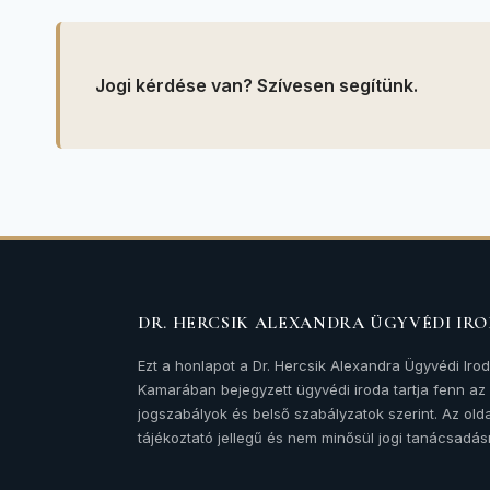
Jogi kérdése van? Szívesen segítünk.
DR. HERCSIK ALEXANDRA ÜGYVÉDI IR
Ezt a honlapot a Dr. Hercsik Alexandra Ügyvédi Iro
Kamarában bejegyzett ügyvédi iroda tartja fenn a
jogszabályok és belső szabályzatok szerint. Az olda
tájékoztató jellegű és nem minősül jogi tanácsadás