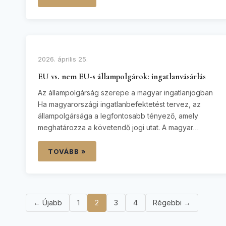
bejegyezve az ingatlan-nyilvántartásba, addig Ön
jogilag nem tulajdonosa az ingatlannak, és nem tud
vele szabadon rendelkezni. Ügyvédként…
2026. április 25.
EU vs. nem EU-s állampolgárok: ingatlanvásárlás
Az állampolgárság szerepe a magyar ingatlanjogban
Ha magyarországi ingatlanbefektetést tervez, az
állampolgársága a legfontosabb tényező, amely
meghatározza a követendő jogi utat. A magyar
jogszabályi keretek két teljesen különálló eljárást
határoznak meg: egy gyakorlatilag korlátozásmentes
TOVÁBB »
utat az EU-s állampolgárok számára, és egy szigorúan
szabályozott közigazgatási engedélyezési rendszert
a harmadik országbeli állampolgárok részére. E jogi
határok korai…
← Újabb
1
2
3
4
Régebbi →