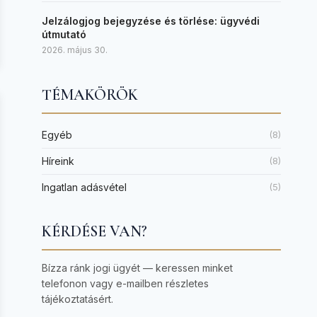
Jelzálogjog bejegyzése és törlése: ügyvédi
útmutató
2026. május 30.
TÉMAKÖRÖK
Egyéb
(8)
Híreink
(8)
Ingatlan adásvétel
(5)
KÉRDÉSE VAN?
Bízza ránk jogi ügyét — keressen minket
telefonon vagy e-mailben részletes
tájékoztatásért.