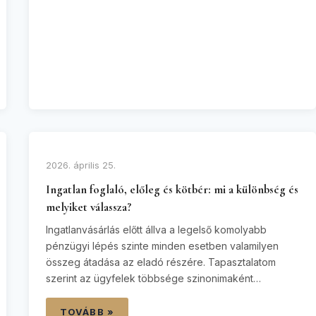
jelent azon haszonélvezők és tulajdonosok számára,
…
2026. április 25.
Ingatlan foglaló, előleg és kötbér: mi a különbség és
melyiket válassza?
Ingatlanvásárlás előtt állva a legelső komolyabb
pénzügyi lépés szinte minden esetben valamilyen
összeg átadása az eladó részére. Tapasztalatom
szerint az ügyfelek többsége szinonimaként
használja a foglaló, az előleg és a kötbér fogalmát,
pedig ezek jogi és pénzügyi következményei
TOVÁBB »