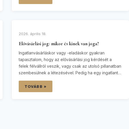
fényévnyire vannak egymástól. Egy elhamarkodottan
átadott összeg vagy egy rosszul megfogalmazott
szerződéses pont miatt akár milliókat is…
2026. április 18.
Elővásárlási jog: mikor és kinek van joga?
Ingatlanvásárláskor vagy -eladáskor gyakran
tapasztalom, hogy az elővásárlási jog kérdését a
felek félvállról veszik, vagy csak az utolsó pillanatban
szembesülnek a létezésével. Pedig ha egy ingatlant
elővásárlási jog terhel, annak figyelmen kívül hagyása
súlyos jogi következményekkel járhat: a jogosult akár
TOVÁBB »
peres úton is magához válthatja az ingatlant,
érvénytelenítve az Önök által kötött szerződést.
Ügyvédként kiemelt…