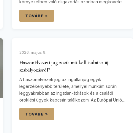
környezetben való eligazodás azonban megköveteli
a szabályozási keretek pontos ismeretét. Bár a
vásárlási folyamat jól szabályozott, a siker kulcsa
TOVÁBB »
annak megértésében rejlik, hogy az Ön
állampolgársága hogyan befolyásolja a jogait, miként
kell elvégezni az ingatlan alapos…
2026. május 9.
Haszonélvezeti jog 2026: mit kell tudni az új
szabályozásról?
A haszonélvezeti jog az ingatlanjog egyik
legérzékenyebb területe, amellyel munkám során
leggyakrabban az ingatlan-átírások és a családi
öröklési ügyek kapcsán találkozom. Az Európai Unió
Bírósága (ÉUB) 2026 májusában hozott döntése
alapjaiban rázta meg a hazai szabályozást, különösen
TOVÁBB »
a mezőgazdasági földterületek esetében. Ez a
döntés komoly lehetőséget és egyben kényszert