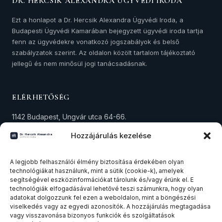
DR. HERCSIK ALEXANDRA ÜGYVÉDI IRODA
Ezt a honlapot a Dr. Hercsik Alexandra Ügyvédi Iroda, a
Budapesti Ügyvédi Kamarában bejegyzett ügyvédi iroda tartja
fenn az ügyvédekre vonatkozó jogszabályok és belső
szabályzatok szerint. Az oldalon közölt tartalom tájékoztató
jellegű és nem minősül jogi tanácsadásnak.
ELÉRHETŐSÉG
1142 Budapest, Ungvár utca 64-66.
+36 30 573 4294
Hozzájárulás kezelése
alexandra.hercsik@avocat.hu
Adószám: 18291434-1-42
A legjobb felhasználói élmény biztosítása érdekében olyan
technológiákat használunk, mint a sütik (cookie-k), amelyek
segítségével eszközinformációkat tárolunk és/vagy érünk el. E
technológiák elfogadásával lehetővé teszi számunkra, hogy olyan
SZAKTERÜLETEK
adatokat dolgozzunk fel ezen a weboldalon, mint a böngészési
viselkedés vagy az egyedi azonosítók. A hozzájárulás megtagadása
Ingatlanjog
vagy visszavonása bizonyos funkciók és szolgáltatások