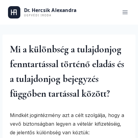
Skip
to
Dr. Hercsik
content
Mi a különbség a tulajdonjog
fenntartással történő eladás és
a tulajdonjog bejegyzés
függőben tartással között?
Mindkét jogintézmény azt a célt szolgálja, hogy a
vevő biztonságban legyen a vételár kifizetéséig,
de jelentős különbség van köztük: