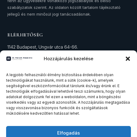
fenn az ügyvédekre vonatkozó jogszabályok és belső
szabályzatok szerint. Az oldalon közölt tartalom tájékoztató
jellegű és nem minősül jogi tanácsadásnak.
ELÉRHETŐSÉG
1142 Budapest, Ungvár utca 64-66.
+36 30 573 4294
Hozzájárulás kezelése
alexandra.hercsik@avocat.hu
A legjobb felhasználói élmény biztosítása érdekében olyan
Adószám: 18291434-1-42
technológiákat használunk, mint a sütik (cookie-k), amelyek
segítségével eszközinformációkat tárolunk és/vagy érünk el. E
technológiák elfogadásával lehetővé teszi számunkra, hogy olyan
SZAKTERÜLETEK
adatokat dolgozzunk fel ezen a weboldalon, mint a böngészési
viselkedés vagy az egyedi azonosítók. A hozzájárulás megtagadása
Ingatlanjog
vagy visszavonása bizonyos funkciók és szolgáltatások
működésére kedvezőtlen hatással lehet.
Társasági és cégjog
Felszámolási és csődeljárás
Elfogadás
Összes szakterület