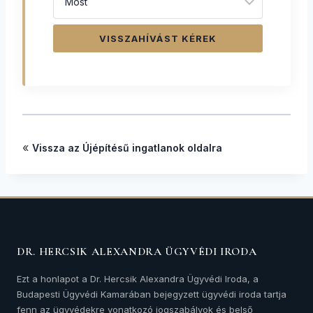
VISSZAHÍVÁST KÉREK
«
Vissza az Újépítésű ingatlanok oldalra
DR. HERCSIK ALEXANDRA ÜGYVÉDI IRODA
Ezt a honlapot a Dr. Hercsik Alexandra Ügyvédi Iroda, a
Budapesti Ügyvédi Kamarában bejegyzett ügyvédi iroda tartja
fenn az ügyvédekre vonatkozó jogszabályok és belső