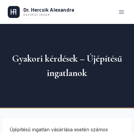
Skip
to
Dr. Hercsik
content
Gyakori kérdések – Újépítésű
ingatlanok
Újépítésű ingatlan vásárlása esetén számos