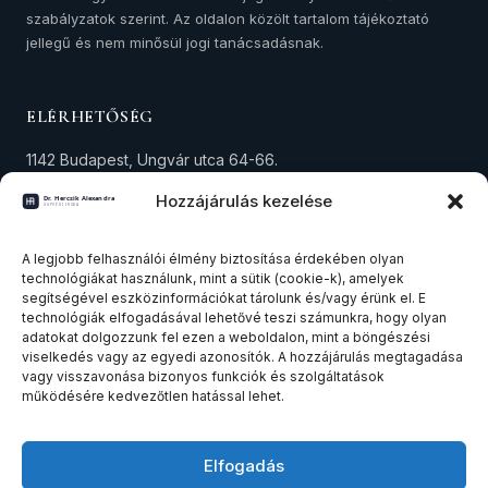
szabályzatok szerint. Az oldalon közölt tartalom tájékoztató
jellegű és nem minősül jogi tanácsadásnak.
ELÉRHETŐSÉG
1142 Budapest, Ungvár utca 64-66.
+36 30 573 4294
Hozzájárulás kezelése
alexandra.hercsik@avocat.hu
Adószám: 18291434-1-42
A legjobb felhasználói élmény biztosítása érdekében olyan
technológiákat használunk, mint a sütik (cookie-k), amelyek
segítségével eszközinformációkat tárolunk és/vagy érünk el. E
technológiák elfogadásával lehetővé teszi számunkra, hogy olyan
SZAKTERÜLETEK
adatokat dolgozzunk fel ezen a weboldalon, mint a böngészési
viselkedés vagy az egyedi azonosítók. A hozzájárulás megtagadása
Ingatlanjog
vagy visszavonása bizonyos funkciók és szolgáltatások
működésére kedvezőtlen hatással lehet.
Társasági és cégjog
Felszámolási és csődeljárás
Elfogadás
Összes szakterület