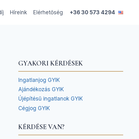
íj
Híreink
Elérhetőség
+36 30 573 4294
st
GYAKORI KÉRDÉSEK
Ingatlanjog GYIK
Ajándékozás GYIK
Újépítésű ingatlanok GYIK
Cégjog GYIK
KÉRDÉSE VAN?