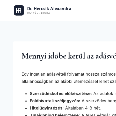
Skip
to
Dr. Hercs
content
Mennyi időbe kerül az adásvé
Egy ingatlan adásvételi folyamat hossza számos 
általánosságban az alábbi ütemezéssel lehet sz
Szerződéskötés előkészítése:
Az adatok m
Földhivatali széljegyzés:
A szerződés beny
Hitelügyintézés:
Általában 4-8 hét.
Tulajdonjog bejegyzése:
A teljes vételár k