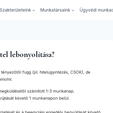
Szakterületeink
Munkatársaink
Ügyvédi munkad
ik Alexandra Ügyvédi Iroda Budape
tel lebonyolítása?
tényezőtől függ (pl. hitelügyintézés, CSOK), de
ámolni:
egküldésétől számított 1-3 munkanap.
újtását követő 1 munkanapon belül.
ifizetését és a bejegyzési engedély benyújtását követő