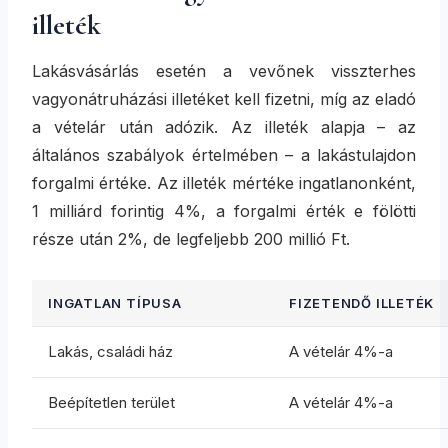
illeték
Lakásvásárlás esetén a vevőnek visszterhes
vagyonátruházási illetéket kell fizetni, míg az eladó
a vételár után adózik. Az illeték alapja – az
általános szabályok értelmében – a lakástulajdon
forgalmi értéke. Az illeték mértéke ingatlanonként,
1 milliárd forintig 4%, a forgalmi érték e fölötti
része után 2%, de legfeljebb 200 millió Ft.
INGATLAN TÍPUSA
FIZETENDŐ ILLETÉK
Lakás, családi ház
A vételár 4%-a
Beépítetlen terület
A vételár 4%-a