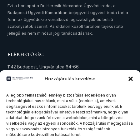
Ezt a honlapot a Dr. Hercsik Alexandra Ügyvédi Iroda, a
Budapesti Ügyvédi Kamarában bejegyzett ügyvédi iroda tartja
fenn az ügyvédekre vonatkozó jogszabályok és belső
szabályzatok szerint. Az oldalon közölt tartalom tájékoztató
jellegű és nem minősül jogi tanácsadásnak.
ELÉRHETŐSÉG
1142 Budapest, Ungvár utca 64-66.
+36 30 573 4294
Hozzájárulás kezelése
alexandra.hercsik@avocat.hu
A legjobb felhasználói élmény biztosítása érdekében olyan
Adószám: 18291434-1-42
technológiákat használunk, mint a sütik (cookie-k), amelyek
segítségével eszközinformációkat tárolunk és/vagy érünk el. E
technológiák elfogadásával lehetővé teszi számunkra, hogy olyan
SZAKTERÜLETEK
adatokat dolgozzunk fel ezen a weboldalon, mint a böngészési
viselkedés vagy az egyedi azonosítók. A hozzájárulás megtagadása
Ingatlanjog
vagy visszavonása bizonyos funkciók és szolgáltatások
működésére kedvezőtlen hatással lehet.
Társasági és cégjog