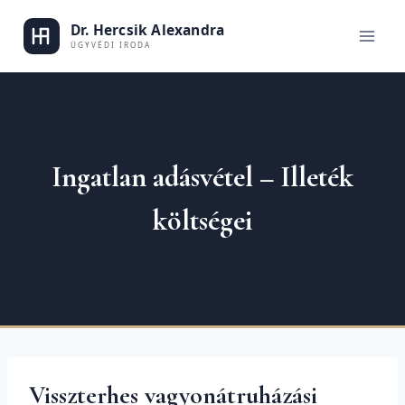
Skip
to
Dr. Hercsik
content
Ingatlan adásvétel – Illeték
költségei
Visszterhes vagyonátruházási