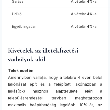
Garázs
A vételár 4%-a
Üdülő
A vételár 4%-a
Egyéb ingatlan
A vételár 4%-a
Kivételek az illetékfizetési
szabályok alól
Telek esetén
:
Amennyiben vállalja, hogy a telekre 4 éven belül
lakóházat épít és a felépített lakóházban a
lakás(ok) hasznos alapterülete eléri a
településrendezési tervben meghatározott
maximális beépíthetőség legalább 10%–át, az